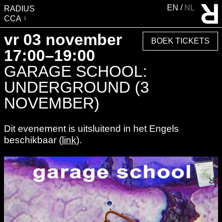
EN
NL
RADIUS
CCA
BEZOEK
vr 03 november
BOEK TICKETS
TENTOONSTELLINGEN
17:00–19:00
EVENTS
GARAGE SCHOOL:
EDUCATIE &
UNDERGROUND (3
GEMEENSCHAP
NOVEMBER)
PUBLICATIES
Dit evenement is uitsluitend in het Engels
OVER RADIUS
beschikbaar (
link
).
STEUN RADIUS
WATERTOREN
SHOP