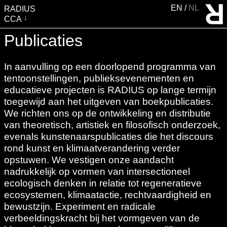
EN
NL
RADIUS
CCA
BEZOEK
Publicaties
TENTOONSTELLINGEN
In aanvulling op een doorlopend programma van
EVENTS
tentoonstellingen, publieksevenementen en
EDUCATIE &
educatieve projecten is RADIUS op lange termijn
GEMEENSCHAP
toegewijd aan het uitgeven van boekpublicaties.
We richten ons op de ontwikkeling en distributie
PUBLICATIES
van theoretisch, artistiek en filosofisch onderzoek,
OVER RADIUS
evenals kunstenaarspublicaties die het discours
rond kunst en klimaatverandering verder
STEUN RADIUS
opstuwen. We vestigen onze aandacht
WATERTOREN
nadrukkelijk op vormen van intersectioneel
SHOP
ecologisch denken in relatie tot regeneratieve
ecosystemen, klimaatactie, rechtvaardigheid en
bewustzijn. Experiment en radicale
verbeeldingskracht bij het vormgeven van de