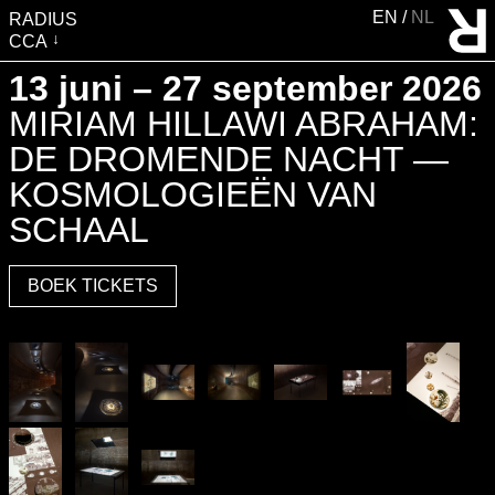
EN
NL
RADIUS
CCA
BEZOEK
13 juni – 27 september 2026
TENTOONSTELLINGEN
MIRIAM HILLAWI ABRAHAM:
EVENTS
DE DROMENDE NACHT —
EDUCATIE &
KOSMOLOGIEËN VAN
GEMEENSCHAP
SCHAAL
PUBLICATIES
BOEK TICKETS
OVER RADIUS
STEUN RADIUS
WATERTOREN
SHOP