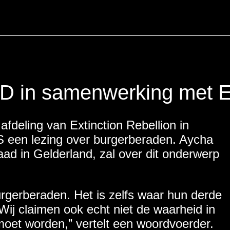
N
n samenwerking met Ext
SCHAP
fdeling van Extinction Rebellion in
een lezing over burgerberaden. Aycha
aad in Gelderland, zal over dit onderwerp
burgerberaden. Het is zelfs waar hun derde
 “Wij claimen ook echt niet de waarheid in
moet worden,” vertelt een woordvoerder.