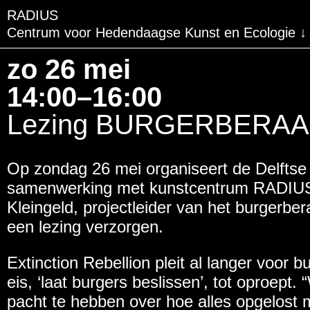
RADIUS
Centrum voor Hedendaagse Kunst en Ecologie
BEZOEK
zo 26 mei
TENTOONSTELLINGE
14:00–16:00
EVENTS
Lezing BURGERBERAAD i
EDUCATIE & GEMEEN
Op zondag 26 mei organiseert de Delftse a
PUBLICATIES
samenwerking met kunstcentrum RADIUS 
OVER RADIUS
Kleingeld, projectleider van het burgerber
een lezing verzorgen.
STEUN RADIUS
WATERTOREN
Extinction Rebellion pleit al langer voor 
eis, ‘laat burgers beslissen’, tot oproept.
SHOP
pacht te hebben over hoe alles opgelost 