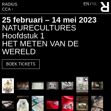
EN
NL
RADIUS
CCA
BEZOEK
25 februari – 14 mei 2023
TENTOONSTELLINGEN
NATURECULTURES
EVENTS
Hoofdstuk 1
EDUCATIE &
HET METEN VAN DE
GEMEENSCHAP
WERELD
PUBLICATIES
BOEK TICKETS
OVER RADIUS
STEUN RADIUS
WATERTOREN
SHOP