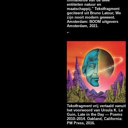
immanentie van de twee
entiteiten natuur en
maatschappij." Tekstfragment
geciteerd uit Bruno Latour, We
zijn nooit modern geweest.
Amsterdam: BOOM uitgevers
Amsterdam, 2021.
↩
Tekstfragment vrij vertaald vanuit
het voorwoord van Ursula K. Le
Guin, Late in the Day — Poems
2010–2014. Oakland, California:
PM Press, 2016.