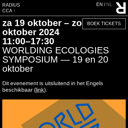
EN
NL
RADIUS
CCA
BEZOEK
za 19 oktober – zo 20
BOEK TICKETS
TENTOONSTELLINGEN
oktober 2024
EVENTS
11:00–17:30
EDUCATIE &
WORLDING ECOLOGIES
GEMEENSCHAP
SYMPOSIUM — 19 en 20
PUBLICATIES
oktober
OVER RADIUS
Dit evenement is uitsluitend in het Engels
STEUN RADIUS
beschikbaar (
link
).
WATERTOREN
SHOP